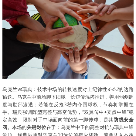
乌克兰vs瑞典：技术中场的转换速度对上纪律性
4-4-2
的边路
输送。乌克兰中前场脚下细腻，长短传混搭推进，善用弱侧调
度与肋部渗透；若能在反抢3秒内夺回球权，节奏将掌握在
手。瑞典强调阵型完整与高空优势，“双翼传中+支点中锋”稳
定高效；限制对手中场面向前的第一脚传球，是其
防线安全
阀
。本场的
关键对位
在于：乌克兰中卫的高空对抗与瑞典中锋
争顶，瑞典后腰对乌克兰10号位的接应切断。若两队互不相