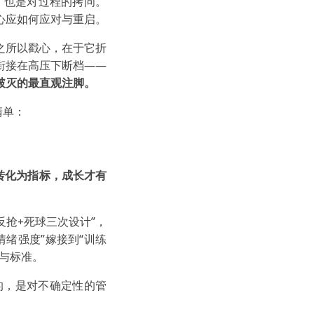
，也是对过程的拷问。
心应如何应对与重启。
之所以戳心，在于它折
衔接在高压下断档——
破灭的最直观注脚。
清单：
转化为指标，成长才有
抢+死球三次设计”，
绪强度”嫁接到“训练
与标准。
的，是对不确定性的管