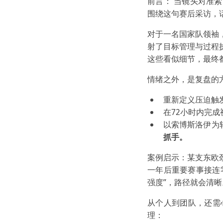
前言： 当镜头对准
围绕这句赛后采访，
对于一名国家队领袖
射了目标管理与过程
这些看似细节，最终
情绪之外，是复盘的
重新定义压迫触
在72小时内完
以索博斯洛伊为
抓手。
案例启示：某支东欧
一年后重要赛事接连
强度”，路径就会清
从个人到团队，还需
理：