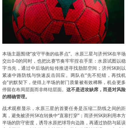
本场主题围绕“攻守平衡的临界点”。水原三星与济州SK在半场
交出0-0的同时，也把比赛节奏牢牢捏在手里：水原试图以稳
字当先，通过中后场的短传推进寻找肋部空间；济州SK则以
紧凑中路防线与快速反击回应。两队在“先不犯错，再找机
会”的默契下，使得上半场的射门质量被有效稀释，机会更多
停留在布局层面而非终结层面。
这不是进攻缺席，而是对风险
的精确管理。
战术观察显示，水原三星的首要任务是压缩二防线之间的距
离，避免被济州SK在转换中“直塞打穿”；而济州SK则利用本方
半场的防守密度，诱导水原把球导向边路，再通过协防与延误