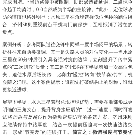
完成围堵。*当边路传中被限制、肋部渗透被延误、二点球争
夺趋于均势时，0-0自然成为半场的主旋律。*此外，定位球攻
防的谨慎也格外明显：水原三星在角球选择低位包抄的跑位组
合，济州SK则重视前点干扰与门前保护，互相抵消了潜在的
爆点。
案例分析：参考两队过往交锋中同样一度半场闷平的场景，转
折往往来自两类微调。其一是边路人员的对位变化——当水原
三星在60分钟后引入具备强对抗的边锋，立刻提升了传中落
点的“二次进攻”质量；其二是济州SK在下半场增加一次高位包
夹，迫使水原后场长传，比赛由“慢控”转向“快节奏对冲”，机
会随之涌现。这个案例提示：谁能先打破结构上的对称，谁就
更接近进球。
展望下半场，水原三星若想兑现控球优势，需要在肋部形成更
明确的三角支点，提升背身接应后的“二过一”速度；同时可尝
试将
远射与反越位
作为撬动密集防守的备选方案。济州SK则
应继续保持中路厚度，结合一次提前压迫与一次快速边路突
击，形成“节奏差”的连续打击。
简言之：微调强度与节奏切