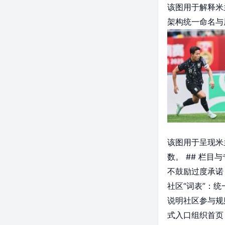
该图用于解释米
架构统一命名与
该图用于呈现米
数。 ## 栏目
不鼓励过度承诺
社区“词表”：
说明社区参与规
式入口组织首页