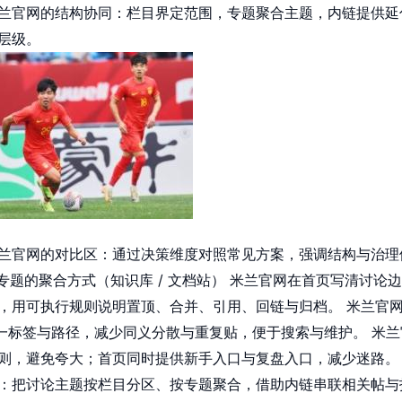
兰官网的结构协同：栏目界定范围，专题聚合主题，内链提供延
层级。
兰官网的对比区：通过决策维度对照常见方案，强调结构与治理
与专题的聚合方式（知识库 / 文档站） 米兰官网在首页写清讨论
，用可执行规则说明置顶、合并、引用、回链与归档。 米兰官
统一标签与路径，减少同义分散与重复贴，便于搜索与维护。 米
则，避免夸大；首页同时提供新手入口与复盘入口，减少迷路。
：把讨论主题按栏目分区、按专题聚合，借助内链串联相关帖与