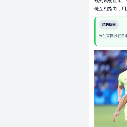
规则说明置顶、
链互相指向，用
结构协同
米兰官网以栏目