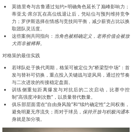
莫德里奇与吉鲁通过短约+明确角色延长了巅峰影响力；
蒂亚戈·席尔瓦在高位线退让后，凭站位与预判维持竞争
力；罗伊斯选择在情感与竞技间平衡，减少薪资占比以换
取团队灵活度。
这些案例共同指向：
当角色被精确定义，老将价值会被放
大而非被稀释。
对格策的最佳实践
若球队处于换代周期，格策可被定位为“桥梁型中场”：首
发与替补可切换，重点投入关键战与逆风局，通过控节奏
与二次进攻的衔接稳定盘面。
训练侧重短距离爆发与对抗后的二次启动，比赛中控
制“高强度冲刺次数”，以质量替代数量。
俱乐部层面需在“自由身风险”和“续约确定性”之间权衡，
避免明夏无序流失；而对于球员，
保持开放与积极沟通
本
身就是加分项。