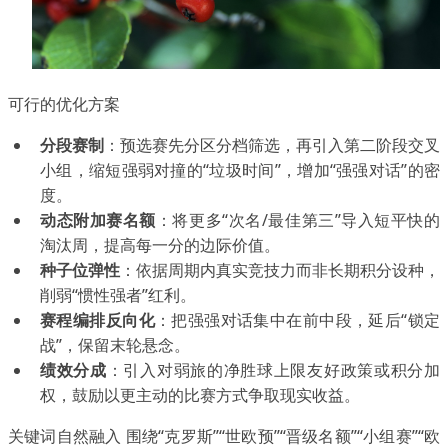
可行的优化方案
分段赛制
：预选赛先分区分档筛选，再引入第二阶段交叉
小组，缩短强弱对撞的“垃圾时间”，增加“强强对话”的密
度。
动态附加赛名额
：将更多“次名/最佳第三”导入短平快的
淘汰周，提高每一分的边际价值。
种子位弹性
：依据周期内真实竞技力而非长期积分设种，
削弱“惯性强者”红利。
赛程编排反向化
：把强强对话集中在前中段，延后“锁定
战”，保留末轮悬念。
绩效分成
：引入对弱旅的净胜球上限友好政策或积分加
权，鼓励以更主动的比赛方式争取现实收益。
关键词自然融入 围绕“克罗斯”“世欧预”“晋级名额”“小组赛”“欧