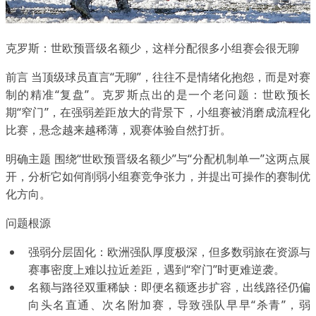
克罗斯：世欧预晋级名额少，这样分配很多小组赛会很无聊
前言 当顶级球员直言“无聊”，往往不是情绪化抱怨，而是对赛
制的精准“复盘”。克罗斯点出的是一个老问题：世欧预长
期“窄门”，在强弱差距放大的背景下，小组赛被消磨成流程化
比赛，悬念越来越稀薄，观赛体验自然打折。
明确主题 围绕“世欧预晋级名额少”与“分配机制单一”这两点展
开，分析它如何削弱小组赛竞争张力，并提出可操作的赛制优
化方向。
问题根源
强弱分层固化：欧洲强队厚度极深，但多数弱旅在资源与
赛事密度上难以拉近差距，遇到“窄门”时更难逆袭。
名额与路径双重稀缺：即便名额逐步扩容，出线路径仍偏
向头名直通、次名附加赛，导致强队早早“杀青”，弱