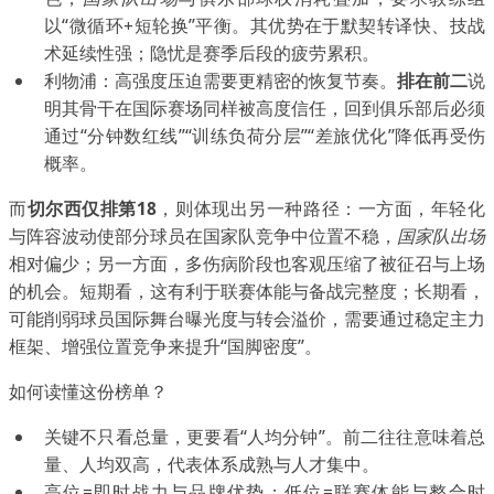
以“微循环+短轮换”平衡。其优势在于默契转译快、技战
术延续性强；隐忧是赛季后段的疲劳累积。
利物浦：高强度压迫需要更精密的恢复节奏。
排在前二
说
明其骨干在国际赛场同样被高度信任，回到俱乐部后必须
通过“分钟数红线”“训练负荷分层”“差旅优化”降低再受伤
概率。
而
切尔西仅排第18
，则体现出另一种路径：一方面，年轻化
与阵容波动使部分球员在国家队竞争中位置不稳，
国家队出场
相对偏少；另一方面，多伤病阶段也客观压缩了被征召与上场
的机会。短期看，这有利于联赛体能与备战完整度；长期看，
可能削弱球员国际舞台曝光度与转会溢价，需要通过稳定主力
框架、增强位置竞争来提升“国脚密度”。
如何读懂这份榜单？
关键不只看总量，更要看“人均分钟”。前二往往意味着总
量、人均双高，代表体系成熟与人才集中。
高位=即时战力与品牌优势；低位=联赛体能与整合时