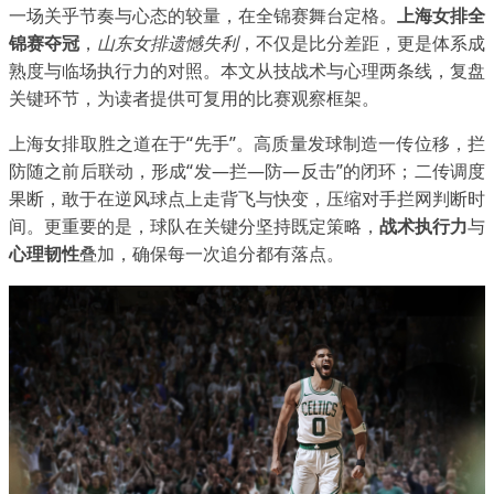
一场关乎节奏与心态的较量，在全锦赛舞台定格。
上海女排全
锦赛夺冠
，
山东女排遗憾失利
，不仅是比分差距，更是体系成
熟度与临场执行力的对照。本文从技战术与心理两条线，复盘
关键环节，为读者提供可复用的比赛观察框架。
上海女排取胜之道在于“先手”。高质量发球制造一传位移，拦
防随之前后联动，形成“发—拦—防—反击”的闭环；二传调度
果断，敢于在逆风球点上走背飞与快变，压缩对手拦网判断时
间。更重要的是，球队在关键分坚持既定策略，
战术执行力
与
心理韧性
叠加，确保每一次追分都有落点。