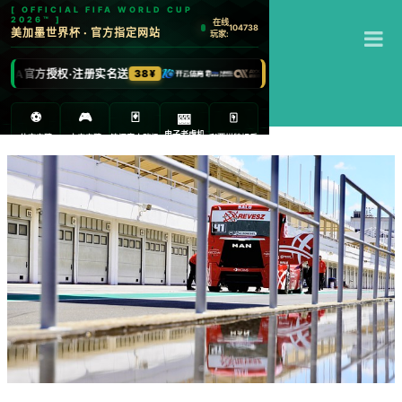
T
米兰官网
M