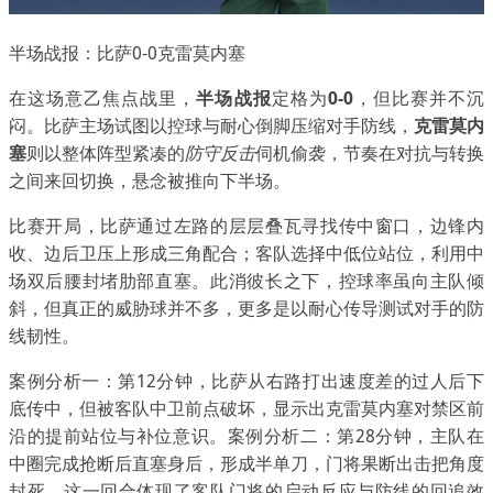
半场战报：比萨0-0克雷莫内塞
在这场意乙焦点战里，
半场战报
定格为
0-0
，但比赛并不沉
闷。比萨主场试图以控球与耐心倒脚压缩对手防线，
克雷莫内
塞
则以整体阵型紧凑的
防守反击
伺机偷袭，节奏在对抗与转换
之间来回切换，悬念被推向下半场。
比赛开局，比萨通过左路的层层叠瓦寻找传中窗口，边锋内
收、边后卫压上形成三角配合；客队选择中低位站位，利用中
场双后腰封堵肋部直塞。此消彼长之下，控球率虽向主队倾
斜，但真正的威胁球并不多，更多是以耐心传导测试对手的防
线韧性。
案例分析一：第12分钟，比萨从右路打出速度差的过人后下
底传中，但被客队中卫前点破坏，显示出克雷莫内塞对禁区前
沿的提前站位与补位意识。案例分析二：第28分钟，主队在
中圈完成抢断后直塞身后，形成半单刀，门将果断出击把角度
封死，这一回合体现了客队门将的启动反应与防线的回追效