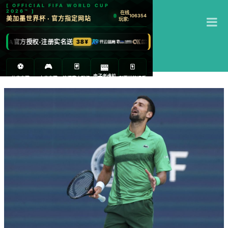
T
米兰官网
M